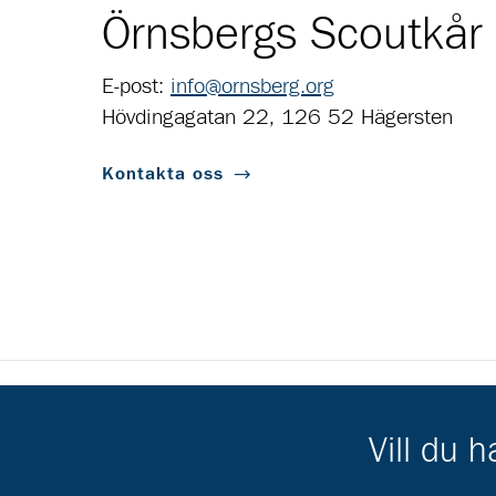
Örnsbergs Scoutkår
E-post:
info@ornsberg.org
Hövdingagatan 22, 126 52 Hägersten
Kontakta oss
Scouternas partners
Vill du 
Gå till pl_50