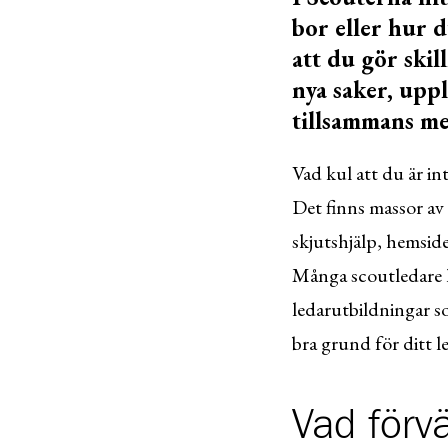
bor eller hur 
att du gör skil
nya saker, uppl
tillsammans me
Vad kul att du är in
Det finns massor av
skjutshjälp, hemside
Många scoutledare h
ledarutbildningar s
bra grund för ditt 
Vad förvä