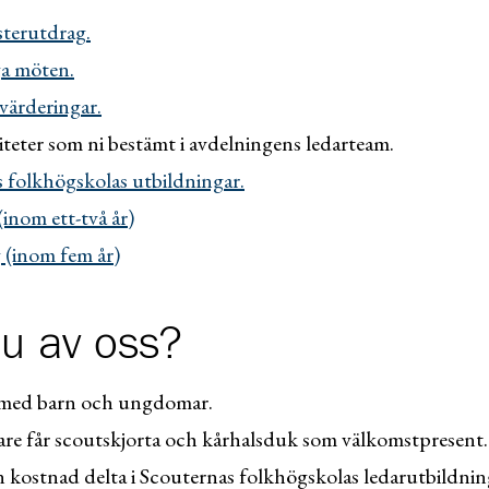
sterutdrag.
a möten.
värderingar.
iteter som ni bestämt i avdelningens ledarteam.
s folkhögskolas utbildningar.
inom ett-två år)
 (inom fem år)
du av oss?
d med barn och ungdomar.
are får scoutskjorta och kårhalsduk som välkomstpresent.
n kostnad delta i Scouternas folkhögskolas ledarutbildnin