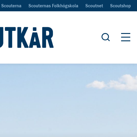
Scouterna
Scouternas Folkhögskola
Scoutnet
Scoutshop
Öppna sök
Öpp