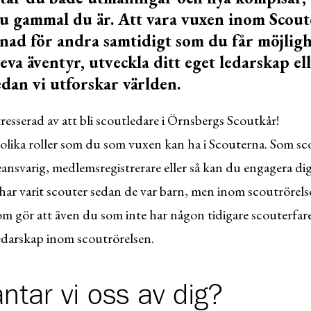
du gammal du är. Att vara vuxen inom Scou
lnad för andra samtidigt som du får möjlighe
eva äventyr, utveckla ditt eget ledarskap el
dan vi utforskar världen.
tresserad av att bli scoutledare i Örnsbergs Scoutkår!
 olika roller som du som vuxen kan ha i Scouterna. Som sc
ansvarig, medlemsregistrerare eller så kan du engagera dig 
ar varit scouter sedan de var barn, men inom scoutrörel
om gör att även du som inte har någon tidigare scouterfar
ledarskap inom scoutrörelsen.
ntar vi oss av dig?