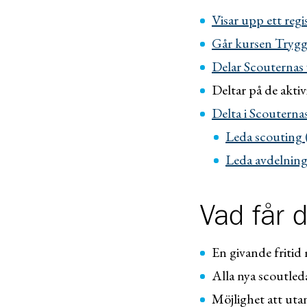
Visar upp ett regi
Går kursen Trygg
Delar Scouternas 
Deltar på de aktiv
Delta i Scouterna
Leda scouting (
Leda avdelning
Vad får 
En givande friti
Alla nya scoutled
Möjlighet att uta