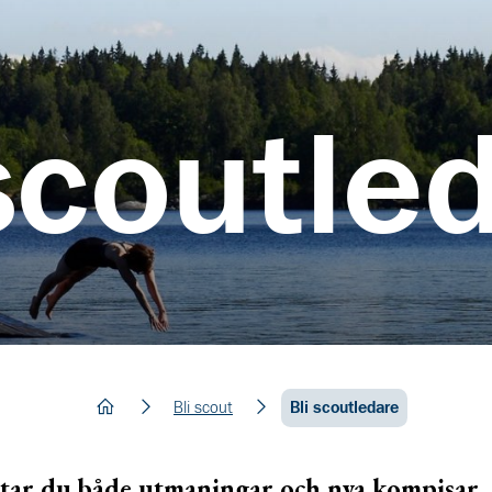
scoutle
hem
Bli scout
Bli scoutledare
ttar du både utmaningar och nya kompisar, 