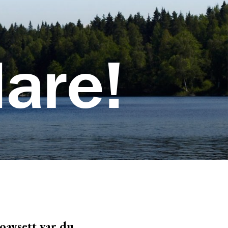
dare!
oavsett var du