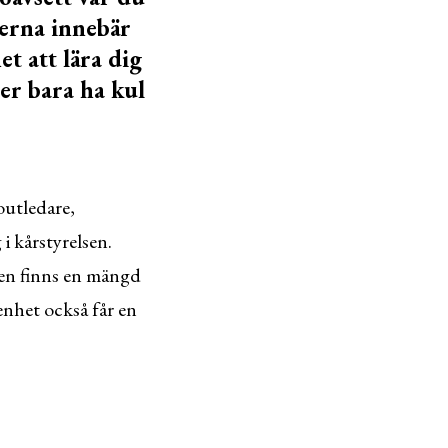
terna innebär
t att lära dig
ler bara ha kul
outledare,
i kårstyrelsen.
sen finns en mängd
enhet också får en