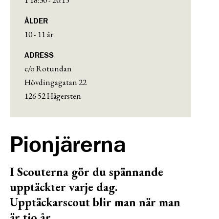
ÅLDER
10 - 11 år
ADRESS
c/o Rotundan
Hövdingagatan 22
126 52 Hägersten
Pionjärerna
I Scouterna gör du spännande
upptäckter varje dag.
Upptäckarscout blir man när man
är tio år.