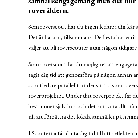
samhällsengagemang men det blir a
roveråldern.
Som roverscout har du ingen ledare i din kår 
Det är bara ni, tillsammans. De flesta har var
väljer att bli roverscouter utan någon tidiga
Som roverscout får du möjlighet att engagera
tagit dig tid att genomföra på någon annan ar
scoutledare parallellt under sin tid som rove
roverprojektet. Under ditt roverprojekt får du
bestämmer själv hur och det kan vara allt från
till att förbättra det lokala samhället på hem
I Scouterna får du ta dig tid till att reflekter