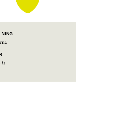
LNING
rna
R
5 år