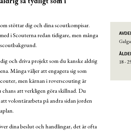
ldrig så tydligt som i
som stöttar dig och dina scoutkompisar.
AVDE
it med i Scouterna redan tidigare, men många
Galga
re scoutbakgrund.
ÅLDE
 dig och driva projekt som du kanske aldrig
18 - 2
ena. Många väljer att engagera sig som
rscouter, men kärnan i roverscouting är
 chans att verkligen göra skillnad. Du
 att volontärarbeta på andra sidan jorden
maplan.
a över dina beslut och handlingar, det är ofta