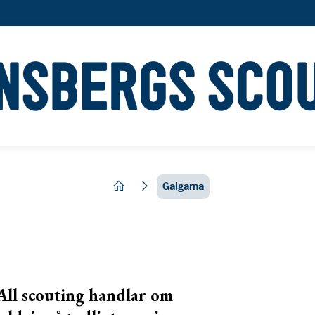
hem
Galgarna
All scouting handlar om