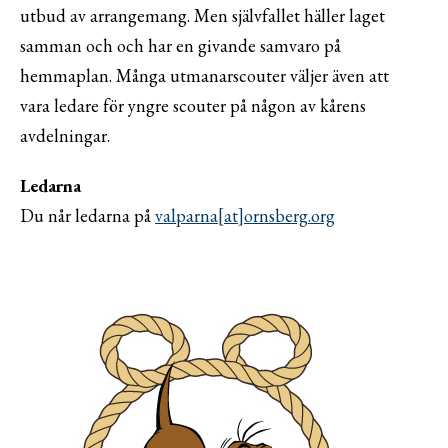
utbud av arrangemang. Men självfallet häller laget
samman och och har en givande samvaro på
hemmaplan. Många utmanarscouter väljer även att
vara ledare för yngre scouter på någon av kårens
avdelningar.
Ledarna
Du når ledarna på
valparna[at]ornsberg.org