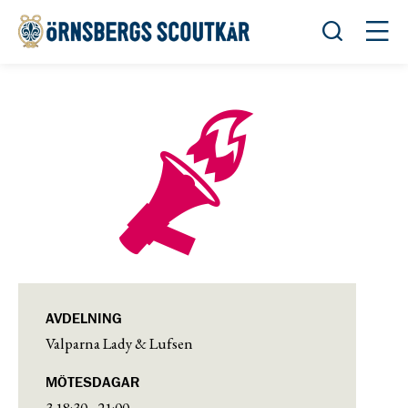
Öppna sök
Öppn
AVDELNING
Valparna Lady & Lufsen
MÖTESDAGAR
3 18:30 - 21:00