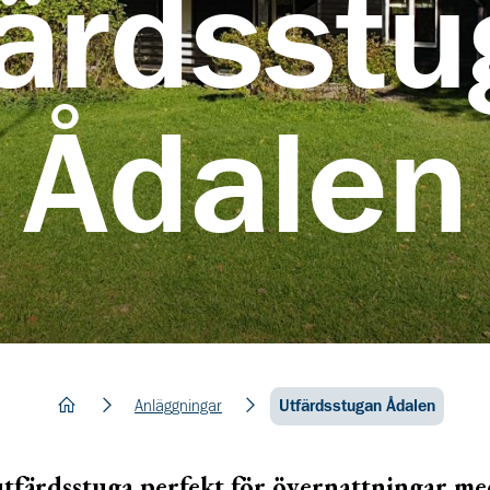
ärdsst
Ådalen
hem
Anläggningar
Utfärdsstugan Ådalen
utfärdsstuga perfekt för övernattningar me