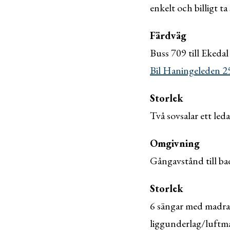
enkelt och billigt ta
Färdväg
Buss 709 till Ekeda
Bil Haningeleden 259
Storlek
Två sovsalar ett le
Omgivning
Gångavstånd till ba
Storlek
6 sängar med madras
liggunderlag/luftma