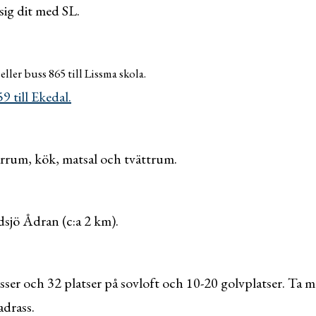
 sig dit med SL.
l
eller buss 865 till Lissma skola.
 till Ekedal.
darrum, kök, matsal och tvättrum.
dsjö Ådran (c:a 2 km).
ser och 32 platser på sovloft och 10-20 golvplatser. Ta m
drass.