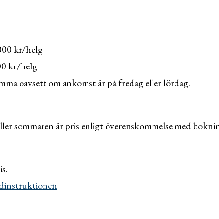
000 kr/helg
00 kr/helg
amma oavsett om ankomst är på fredag eller lördag.
eller sommaren är pris enligt överenskommelse med boknin
s.
ädinstruktionen