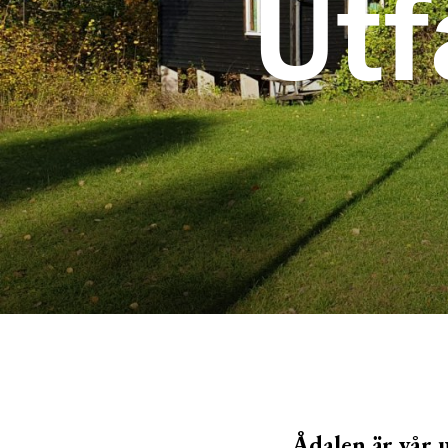
Utf
Ådalen är vår 