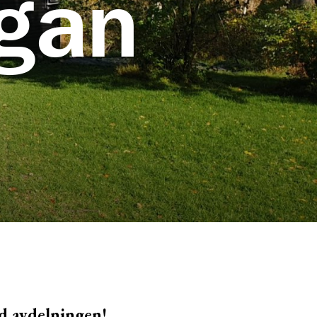
ugan
d avdelningen!