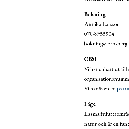
Bokning
Annika Larsson
070-8955904
bokning@ornsberg.
OBS!
Vi hyr enbart ut til
organisationsnumm
Vi har även en
patr
Läge
Lissma friluftsomr
natur och är en fan