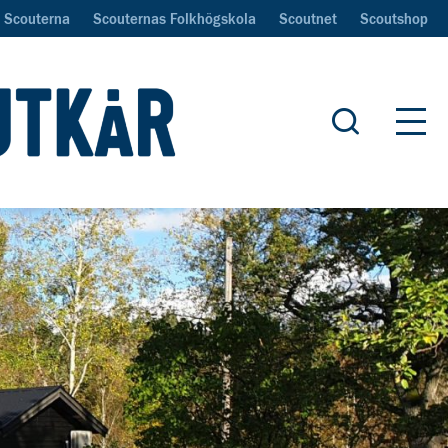
Scouterna
Scouternas Folkhögskola
Scoutnet
Scoutshop
Öppna sök
Öpp