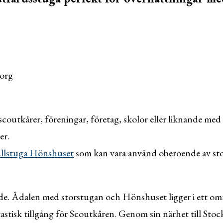
org
l scoutkårer, föreningar, företag, skolor eller liknande med
er.
ullstuga Hönshuset
som kan vara använd oberoende av st
åde. Ådalen med storstugan och Hönshuset ligger i ett o
tastisk tillgång för Scoutkåren. Genom sin närhet till St