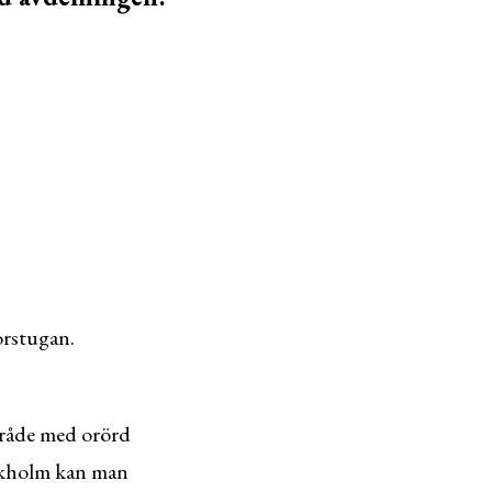
orstugan.
mråde med orörd
ockholm kan man