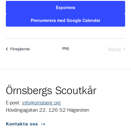
Exportera
Prenumerera med Google Calendar
Idag
Nästa
Evenemang
Föregående
Evene
Örnsbergs Scoutkår
E-post:
info@ornsberg.org
Hövdingagatan 22, 126 52 Hägersten
Kontakta oss