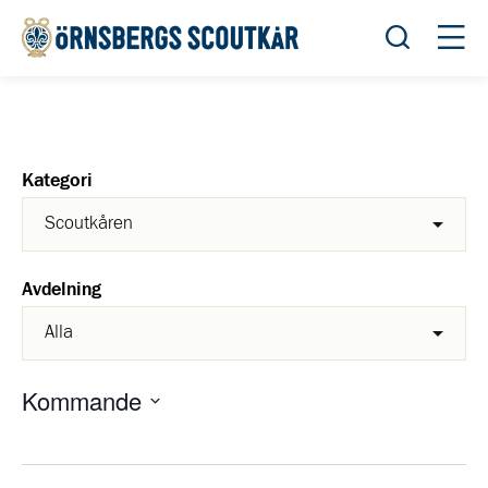
Öppna sök
Öppn
Kategori
Avdelning
Kommande
Välj
datum.