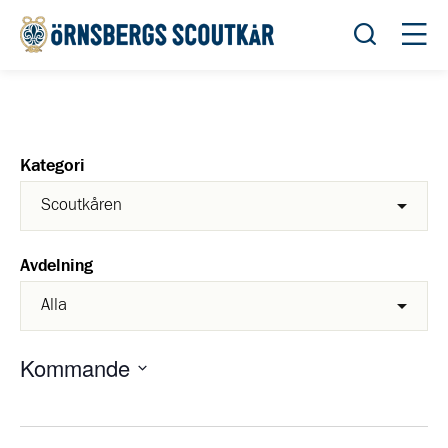
Öppna sök
Öppn
Kategori
Avdelning
Kommande
Välj
datum.