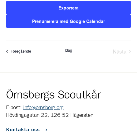
Exportera
Prenumerera med Google Calendar
Idag
Nästa
Evenemang
Föregående
Evene
Örnsbergs Scoutkår
E-post:
info@ornsberg.org
Hövdingagatan 22, 126 52 Hägersten
Kontakta oss