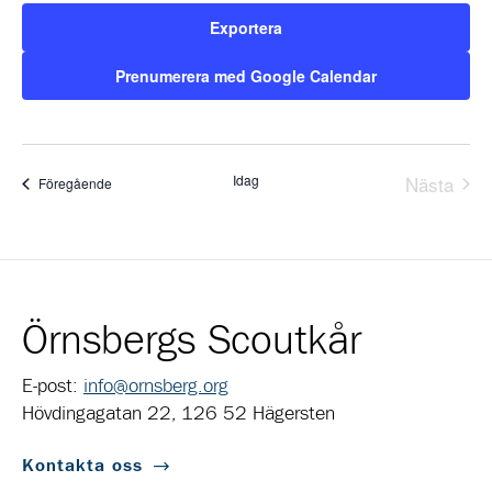
Exportera
Prenumerera med Google Calendar
Idag
Nästa
Evenemang
Föregående
Evene
Örnsbergs Scoutkår
E-post:
info@ornsberg.org
Hövdingagatan 22, 126 52 Hägersten
Kontakta oss