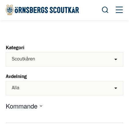
Öppna sök
Öppn
Kategori
Avdelning
Kommande
Välj
datum.