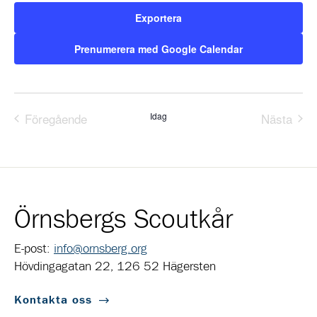
Exportera
Prenumerera med Google Calendar
Föregående
Idag
Nästa
Evenemang
Evene
Örnsbergs Scoutkår
E-post:
info@ornsberg.org
Hövdingagatan 22, 126 52 Hägersten
Kontakta oss