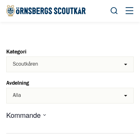
Öppna sök
Öppn
Kategori
Avdelning
Kommande
Välj
datum.