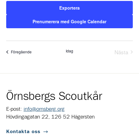
Exportera
Prenumerera med Google Calendar
Idag
Nästa
Evenemang
Föregående
Evene
Örnsbergs Scoutkår
E-post:
info@ornsberg.org
Hövdingagatan 22, 126 52 Hägersten
Kontakta oss