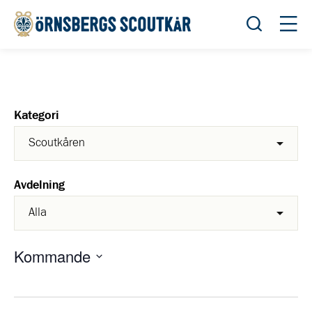
Öppna sök
Öppn
Kategori
Avdelning
Kommande
Välj
datum.