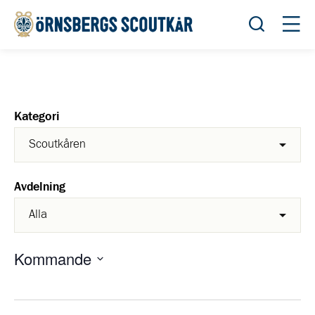
Öppna sök
Öppn
Kategori
Avdelning
Kommande
Välj
datum.