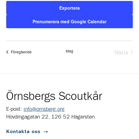
Exportera
Prenumerera med Google Calendar
Idag
Nästa
Evenemang
Föregående
Evene
Örnsbergs Scoutkår
E-post:
info@ornsberg.org
Hövdingagatan 22, 126 52 Hägersten
Kontakta oss