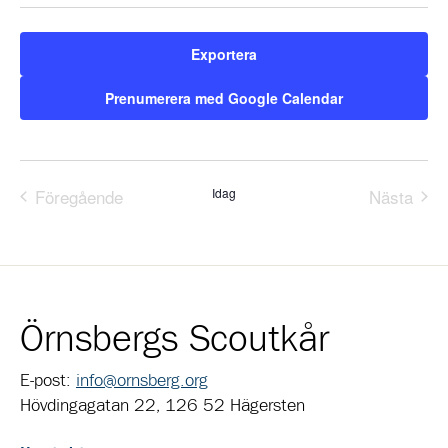
datum.
Exportera
Prenumerera med Google Calendar
Föregående
Idag
Nästa
Evenemang
Evene
Örnsbergs Scoutkår
E-post:
info@ornsberg.org
Hövdingagatan 22, 126 52 Hägersten