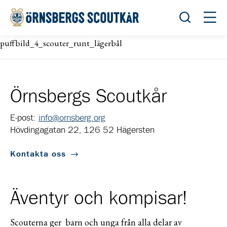
Öppna sök
Öppn
puffbild_4_scouter_runt_lägerbål
Örnsbergs Scoutkår
E-post:
info@ornsberg.org
Hövdingagatan 22, 126 52 Hägersten
Kontakta oss
Äventyr och kompisar!
Scouterna ger barn och unga från alla delar av