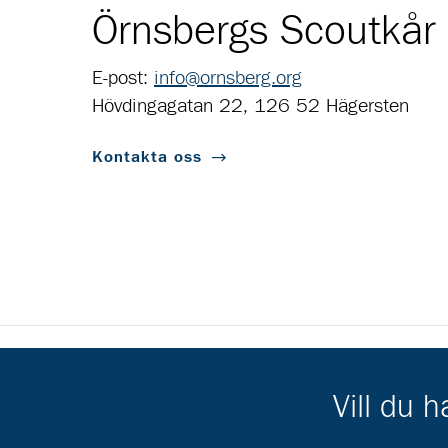
Örnsbergs Scoutkår
E-post:
info@ornsberg.org
Hövdingagatan 22, 126 52 Hägersten
Kontakta oss
Scouternas partners
Vill du 
Gå till pl_50