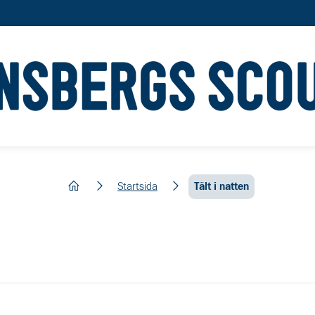
hem
Startsida
Tält i natten