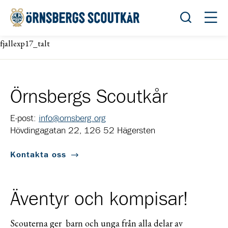
Öppna sök
Öppn
fjallexp17_talt
Örnsbergs Scoutkår
E-post:
info@ornsberg.org
Hövdingagatan 22, 126 52 Hägersten
Kontakta oss
Äventyr och kompisar!
Scouterna ger barn och unga från alla delar av