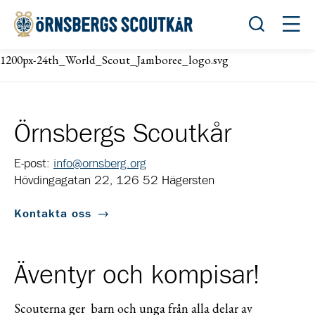
Öppna sök
Öppn
1200px-24th_World_Scout_Jamboree_logo.svg
Örnsbergs Scoutkår
E-post:
info@ornsberg.org
Hövdingagatan 22, 126 52 Hägersten
Kontakta oss
Äventyr och kompisar!
Scouterna ger barn och unga från alla delar av