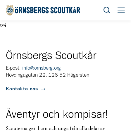
Öppna sök
Öppn
tv4
Örnsbergs Scoutkår
E-post:
info@ornsberg.org
Hövdingagatan 22, 126 52 Hägersten
Kontakta oss
Äventyr och kompisar!
Scouterna ger barn och unga från alla delar av