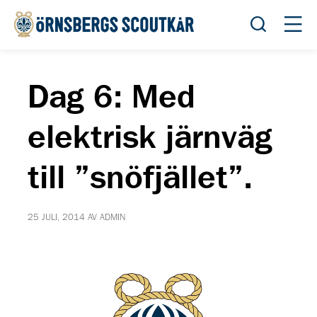
Öppna sök
Öppn
Dag 6: Med
elektrisk järnväg
till ”snöfjället”.
25 JULI, 2014 AV ADMIN