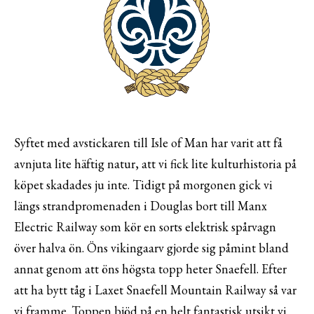
Syftet med avstickaren till Isle of Man har varit att få
avnjuta lite häftig natur, att vi fick lite kulturhistoria på
köpet skadades ju inte. Tidigt på morgonen gick vi
längs strandpromenaden i Douglas bort till Manx
Electric Railway som kör en sorts elektrisk spårvagn
över halva ön. Öns vikingaarv gjorde sig påmint bland
annat genom att öns högsta topp heter Snaefell. Efter
att ha bytt tåg i Laxet Snaefell Mountain Railway så var
vi framme. Toppen bjöd på en helt fantastisk utsikt vi