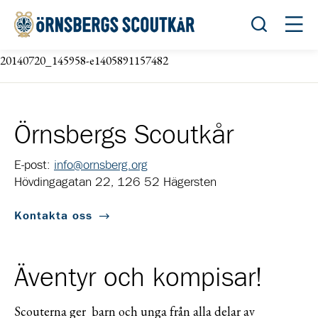
Öppna sök
Öppn
20140720_145958-e1405891157482
Örnsbergs Scoutkår
E-post:
info@ornsberg.org
Hövdingagatan 22, 126 52 Hägersten
Kontakta oss
Äventyr och kompisar!
Scouterna ger barn och unga från alla delar av