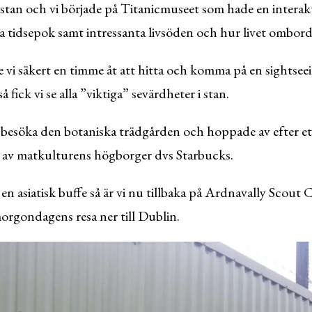
se stan och vi började på Titanicmuseet som hade en interak
 tidsepok samt intressanta livsöden och hur livet ombord 
e vi säkert en timme åt att hitta och komma på en sightsee
å fick vi se alla ”viktiga” sevärdheter i stan.
le besöka den botaniska trädgården och hoppade av efter e
 av matkulturens högborger dvs Starbucks.
t en asiatisk buffe så är vi nu tillbaka på Ardnavally Scout
morgondagens resa ner till Dublin.