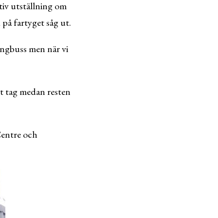
tiv utställning om
på fartyget såg ut.
ingbuss men när vi
tt tag medan resten
 Centre och