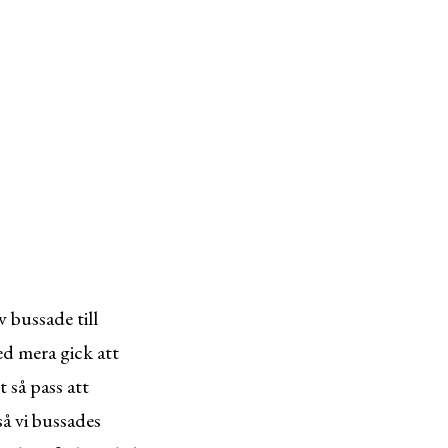
 bussade till
ed mera gick att
t så pass att
så vi bussades