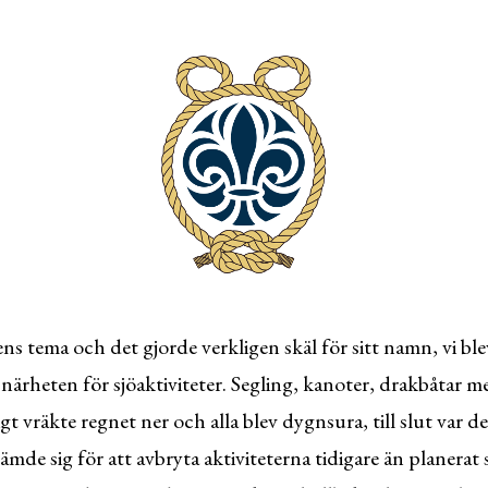
ns tema och det gjorde verkligen skäl för sitt namn, vi blev
närheten för sjöaktiviteter. Segling, kanoter, drakbåtar m
gt vräkte regnet ner och alla blev dygnsura, till slut var de
mde sig för att avbryta aktiviteterna tidigare än planerat 