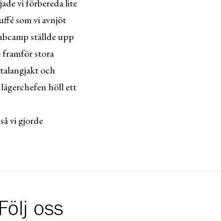
rjade vi förbereda lite
uffé som vi avnjöt
subcamp ställde upp
e framför stora
t talangjakt och
 lägerchefen höll ett
så vi gjorde
Följ oss