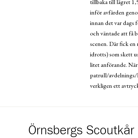
tillbaka till lägret 1
inför avfärden genom
innan det var dags 
och väntade att få b
scenen. Där fick en 
idrotts) som skett u
litet anförande. När
patrull/avdelnings/k
verkligen ett avtryc
Örnsbergs Scoutkår