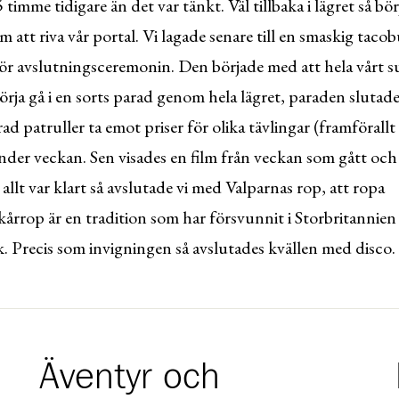
,5 timme tidigare än det var tänkt. Väl tillbaka i lägret så bö
 att riva vår portal. Vi lagade senare till en smaskig tacob
för avslutningsceremonin. Den började med att hela vårt 
örja gå i en sorts parad genom hela lägret, paraden slutad
rad patruller ta emot priser för olika tävlingar (framförall
nder veckan. Sen visades en film från veckan som gått och
 allt var klart så avslutade vi med Valparnas rop, att ropa
årrop är en tradition som har försvunnit i Storbritannien 
k. Precis som invigningen så avslutades kvällen med disco.
Äventyr och