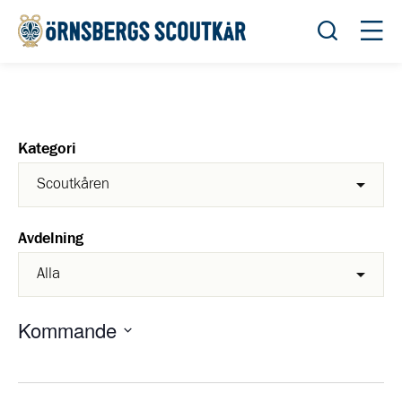
Öppna sök
Öppn
Kategori
Avdelning
Kommande
Välj
datum.