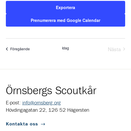
Exportera
Prenumerera med Google Calendar
Idag
Nästa
Evenemang
Föregående
Evene
Örnsbergs Scoutkår
E-post:
info@ornsberg.org
Hövdingagatan 22, 126 52 Hägersten
Kontakta oss