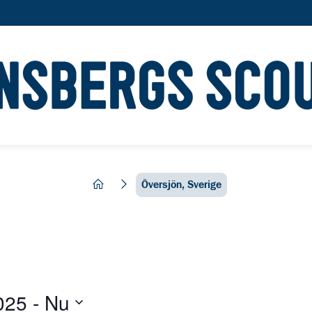
hem
Översjön, Sverige
025
 - 
Nu