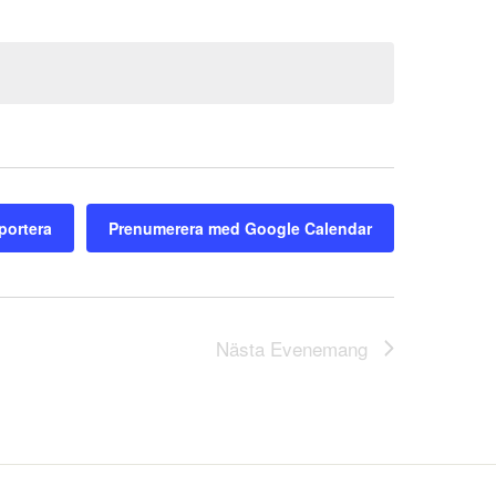
portera
Prenumerera med Google Calendar
Nästa
Evenemang