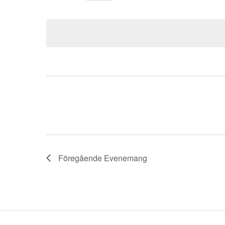
Välj
datum.
Föregående
Evenemang