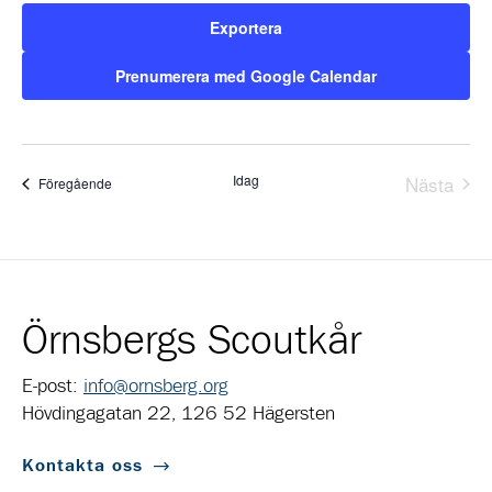
Exportera
Prenumerera med Google Calendar
Idag
Nästa
Evenemang
Föregående
Evene
Örnsbergs Scoutkår
E-post:
info@ornsberg.org
Hövdingagatan 22, 126 52 Hägersten
Kontakta oss