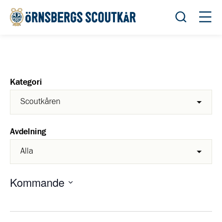
Öppna sök
Öppn
Kategori
Avdelning
Kommande
Välj
datum.