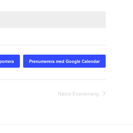
portera
Prenumerera med Google Calendar
Nästa
Evenemang