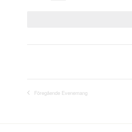
Välj
datum.
Föregående
Evenemang