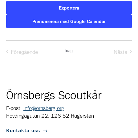
Exportera
Prenumerera med Google Calendar
Föregående
Idag
Nästa
Evenemang
Evene
Örnsbergs Scoutkår
E-post:
info@ornsberg.org
Hövdingagatan 22, 126 52 Hägersten
Kontakta oss