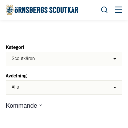
Öppna sök
Öppn
Kategori
Avdelning
Kommande
Välj
datum.