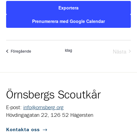
Exportera
Prenumerera med Google Calendar
Idag
Nästa
Evenemang
Föregående
Evene
Örnsbergs Scoutkår
E-post:
info@ornsberg.org
Hövdingagatan 22, 126 52 Hägersten
Kontakta oss