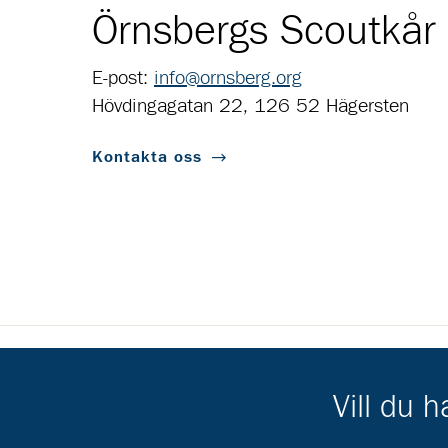
Örnsbergs Scoutkår
E-post:
info@ornsberg.org
Hövdingagatan 22, 126 52 Hägersten
Kontakta oss
Scouternas partners
Vill du 
Gå till pl_50