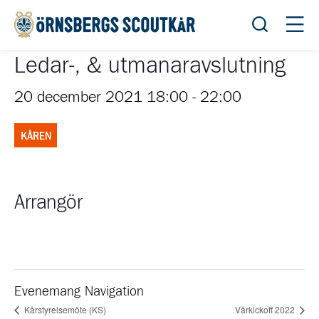
Öppna sök
Öppn
Ledar-, & utmanaravslutning
20 december 2021 18:00
-
22:00
KÅREN
Arrangör
Evenemang Navigation
Kårstyrelsemöte (KS)
Vårkickoff 2022