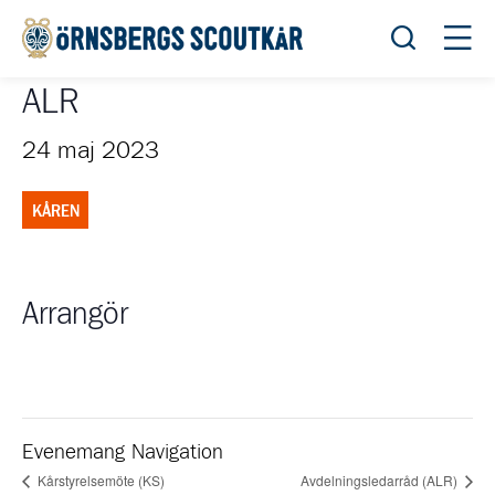
Öppna sök
Öppn
ALR
24 maj 2023
KÅREN
Arrangör
Evenemang Navigation
Kårstyrelsemöte (KS)
Avdelningsledarråd (ALR)