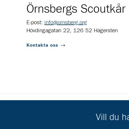
Örnsbergs Scoutkår
E-post:
info@ornsberg.org
Hövdingagatan 22, 126 52 Hägersten
Kontakta oss
Scouternas partners
Vill du 
Gå till pl_50