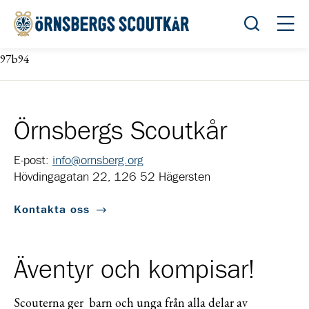
Öppna sök
Öppn
97b94
Örnsbergs Scoutkår
E-post:
info@ornsberg.org
Hövdingagatan 22, 126 52 Hägersten
Kontakta oss
Äventyr och kompisar!
Scouterna ger barn och unga från alla delar av