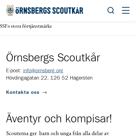
Öppna sök
Öppn
SSF:s stora förtjänstmärke
Örnsbergs Scoutkår
E-post:
info@ornsberg.org
Hövdingagatan 22, 126 52 Hägersten
Kontakta oss
Äventyr och kompisar!
Scouterna ger barn och unga från alla delar av