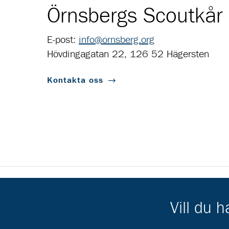
Örnsbergs Scoutkår
E-post:
info@ornsberg.org
Hövdingagatan 22, 126 52 Hägersten
Kontakta oss
Scouternas partners
Vill du 
Gå till pl_50