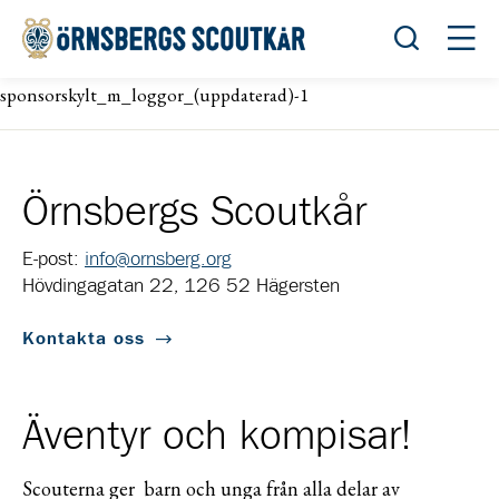
Öppna sök
Öppn
sponsorskylt_m_loggor_(uppdaterad)-1
Örnsbergs Scoutkår
E-post:
info@ornsberg.org
Hövdingagatan 22, 126 52 Hägersten
Kontakta oss
Äventyr och kompisar!
Scouterna ger barn och unga från alla delar av