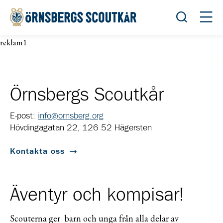
Öppna sök
Öppn
reklam1
Örnsbergs Scoutkår
E-post:
info@ornsberg.org
Hövdingagatan 22, 126 52 Hägersten
Kontakta oss
Äventyr och kompisar!
Scouterna ger barn och unga från alla delar av