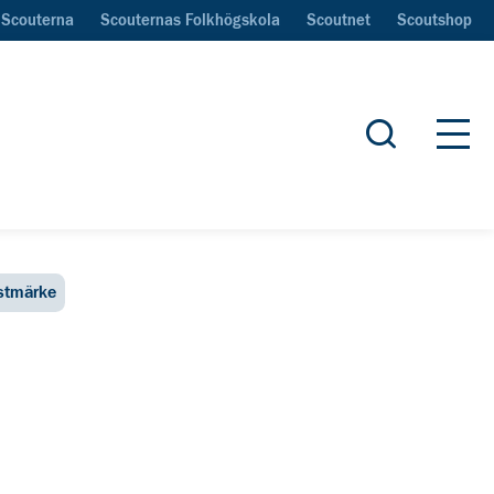
Scouterna
Scouternas Folkhögskola
Scoutnet
Scoutshop
Öppna sök
Öpp
nstmärke