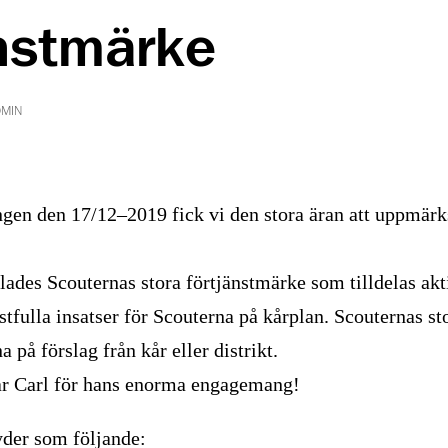
änstmärke
DMIN
ingen den 17/12–2019 fick vi den stora äran att uppmä
elades Scouternas stora förtjänstmärke som tilldelas akt
stfulla insatser för Scouterna på kårplan. Scouternas s
 på förslag från kår eller distrikt.
 vår Carl för hans enorma engagemang!
yder som följande: