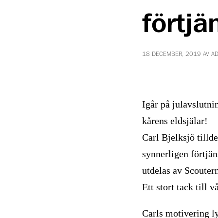
förtj
18 DECEMBER, 2019 AV A
Igår på julavslutn
kårens eldsjälar!
Carl Bjelksjö tilld
synnerligen förtjän
utdelas av Scouterna
Ett stort tack till
Carls motivering l