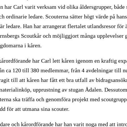
en har Carl varit verksam vid olika åldersgrupper, både
h ordinarie ledare. Scouterna sätter högt värde på han
r ledare. Han har arrangerat flertalet utlandsresor för 
rnsbergs Scoutkår och möjliggjort många upplevelser 
gdomarna i kåren.
kårordförande har Carl lett kåren igenom en kraftig ex
ån ca 120 till 380 medlemmar, från 4 avdelningar till n
agit till att kåren har fått ett bra utfall av bidragsans
e materialinköp, upprustning av stugan Ådalen. Dessutom
outerna ska träffa och genomföra projekt med scoutgrup
dd för att utmana sina scouter.
edare och kårordförande har han varit noga med att intr