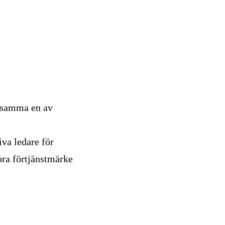
rksamma en av
iva ledare för
tora förtjänstmärke