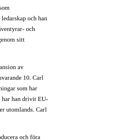
 som
s ledarskap och han
äventyrar- och
genom sitt
pansion av
uvarande 10. Carl
ökningar som har
 har han drivit EU-
per utomlands. Carl
oducera och föra