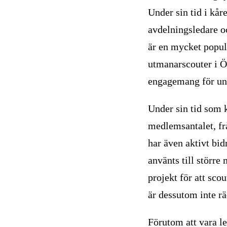
Under sin tid i kår
avdelningsledare oc
är en mycket populä
utmanarscouter i Ö
engagemang för un
Under sin tid som 
medlemsantalet, fr
har även aktivt bidr
använts till störr
projekt för att sc
är dessutom inte rä
Förutom att vara l