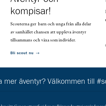
kompisar!
Scouterna ger barn och unga från alla delar
av samhället chansen att uppleva äventyr
tillsammans och växa som individer.
Bli scout nu
ha mer äventyr? Välkommen till #