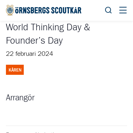
Öppna sök
Öppn
World Thinking Day &
Founder’s Day
22 februari 2024
KÅREN
Arrangör