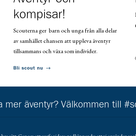
kompisar!
Scouterna ger barn och unga från alla delar
av samhället chansen att uppleva äventyr
tillsammans och växa som individer.
Bli scout nu
ha mer äventyr? Välkommen till #