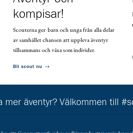
kompisar!
Scouterna ger barn och unga från alla delar
av samhället chansen att uppleva äventyr
tillsammans och växa som individer.
Bli scout nu
ha mer äventyr? Välkommen till #