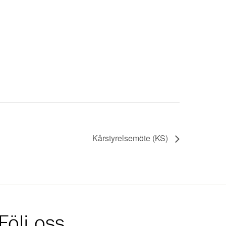
Kårstyrelsemöte (KS)
Följ oss